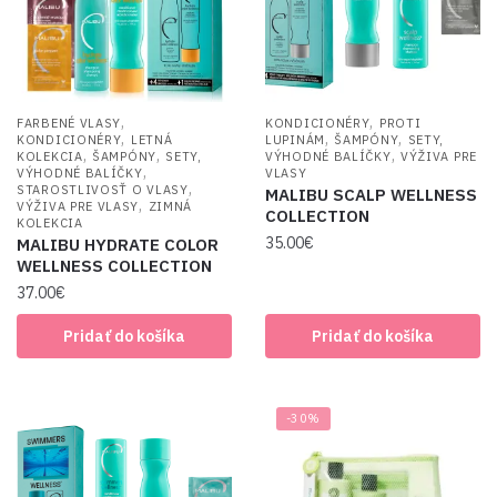
,
,
FARBENÉ VLASY
KONDICIONÉRY
PROTI
,
,
,
KONDICIONÉRY
LETNÁ
LUPINÁM
ŠAMPÓNY
SETY,
,
,
,
KOLEKCIA
ŠAMPÓNY
SETY,
VÝHODNÉ BALÍČKY
VÝŽIVA PRE
,
VÝHODNÉ BALÍČKY
VLASY
,
STAROSTLIVOSŤ O VLASY
MALIBU SCALP WELLNESS
,
VÝŽIVA PRE VLASY
ZIMNÁ
COLLECTION
KOLEKCIA
35.00
€
MALIBU HYDRATE COLOR
WELLNESS COLLECTION
37.00
€
Pridať do košíka
Pridať do košíka
-30%