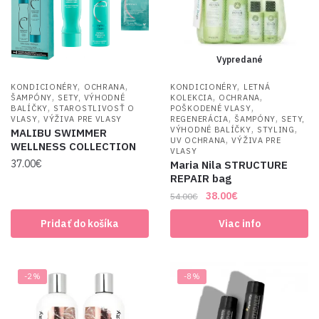
Vypredané
,
,
,
KONDICIONÉRY
OCHRANA
KONDICIONÉRY
LETNÁ
,
,
,
ŠAMPÓNY
SETY, VÝHODNÉ
KOLEKCIA
OCHRANA
,
,
BALÍČKY
STAROSTLIVOSŤ O
POŠKODENÉ VLASY
,
,
,
VLASY
VÝŽIVA PRE VLASY
REGENERÁCIA
ŠAMPÓNY
SETY,
,
,
VÝHODNÉ BALÍČKY
STYLING
MALIBU SWIMMER
,
UV OCHRANA
VÝŽIVA PRE
WELLNESS COLLECTION
VLASY
37.00
€
Maria Nila STRUCTURE
REPAIR bag
Original
Current
38.00
€
54.00
€
price
price
Pridať do košíka
Viac info
was:
is:
54.00€.
38.00€.
-2%
-8%