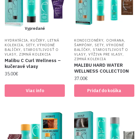
Vypredané
,
,
,
,
HYDRATÁCIA
KUČERY
LETNÁ
KONDICIONÉRY
OCHRANA
,
,
KOLEKCIA
SETY, VÝHODNÉ
ŠAMPÓNY
SETY, VÝHODNÉ
,
,
BALÍČKY
STAROSTLIVOSŤ O
BALÍČKY
STAROSTLIVOSŤ O
,
,
,
VLASY
ZIMNÁ KOLEKCIA
VLASY
VÝŽIVA PRE VLASY
ZIMNÁ KOLEKCIA
Malibu C Curl Wellness –
MALIBU HARD WATER
kučeravé vlasy
WELLNESS COLLECTION
35.00
€
37.00
€
Viac info
Pridať do košíka