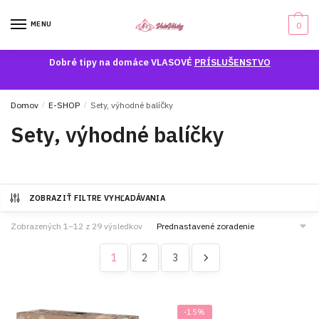
Skip
Skip
to
to
MENU
0
navigation
content
Dobré tipy na domáce VLASOVÉ
PRÍSLUŠENSTVO
Domov
/
E-SHOP
/
Sety, výhodné balíčky
Sety, výhodné balíčky
ZOBRAZIŤ FILTRE VYHĽADÁVANIA
Zobrazených 1–12 z 29 výsledkov
1
2
3
-15%