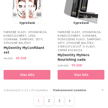
Vypredané
Vypredané
,
,
,
,
FARBENÉ VLASY
HYDRATÁCIA
FARBENÉ VLASY
HYDRATÁCIA
,
,
,
,
KONDICIONÉRY
LESK
KONDICIONÉRY
OCHRANA
,
,
,
,
OCHRANA
ŠAMPÓNY
SETY,
POŠKODENÉ VLASY
ŠAMPÓNY
,
VÝHODNÉ BALÍČKY
SETY, VÝHODNÉ BALÍČKY
,
STAROSTLIVOSŤ O VLASY
MyDentity MyConfidant
ZIMNÁ KOLEKCIA
set
MyDentity MyHero
Original
Current
45.00
€
46.00
€
Nourishing sada
price
price
Original
Current
99.00
€
108.00
€
was:
is:
price
price
46.00€.
45.00€.
Viac info
Viac info
was:
is:
108.00€.
99.00€.
Zobrazených 1–12 z 29 výsledkov
1
2
3