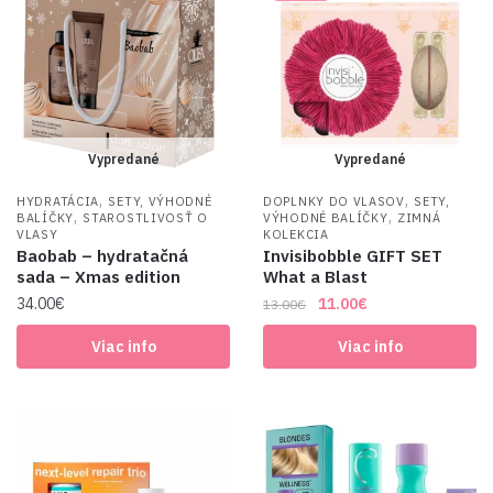
Vypredané
Vypredané
,
,
HYDRATÁCIA
SETY, VÝHODNÉ
DOPLNKY DO VLASOV
SETY,
,
,
BALÍČKY
STAROSTLIVOSŤ O
VÝHODNÉ BALÍČKY
ZIMNÁ
VLASY
KOLEKCIA
Baobab – hydratačná
Invisibobble GIFT SET
sada – Xmas edition
What a Blast
Original
Current
34.00
€
11.00
€
13.00
€
price
price
Viac info
Viac info
was:
is:
13.00€.
11.00€.