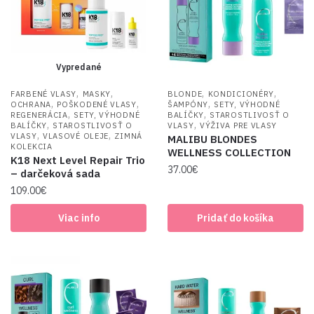
Vypredané
,
,
,
,
FARBENÉ VLASY
MASKY
BLONDE
KONDICIONÉRY
,
,
,
OCHRANA
POŠKODENÉ VLASY
ŠAMPÓNY
SETY, VÝHODNÉ
,
,
REGENERÁCIA
SETY, VÝHODNÉ
BALÍČKY
STAROSTLIVOSŤ O
,
,
BALÍČKY
STAROSTLIVOSŤ O
VLASY
VÝŽIVA PRE VLASY
,
,
VLASY
VLASOVÉ OLEJE
ZIMNÁ
MALIBU BLONDES
KOLEKCIA
WELLNESS COLLECTION
K18 Next Level Repair Trio
37.00
€
– darčeková sada
109.00
€
Viac info
Pridať do košíka