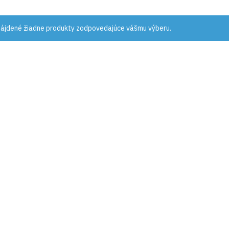
nájdené žiadne produkty zodpovedajúce vášmu výberu.