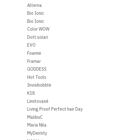
Alterna
Bio Ionic
Bio Ionic
Color WOW
Dott.solari
EVO
Foamie
Framar
GODDESS
Hot Tools
Invisibobble
K18
Limitované
Living Proof Perfect hair Day
MalibuC
Maria Nila
MyDentity