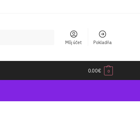
Môj účet
Pokladňa
0.00
€
0