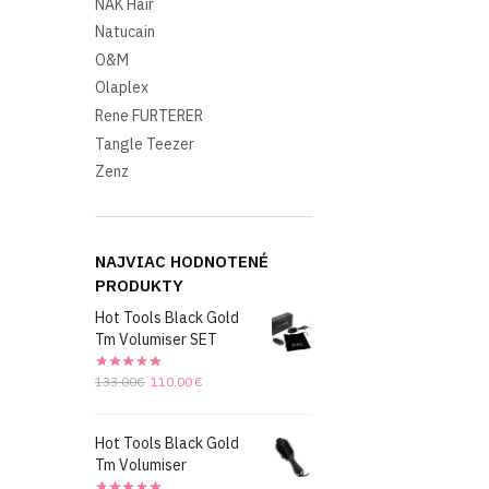
NAK Hair
Natucain
O&M
Olaplex
Rene FURTERER
Tangle Teezer
Zenz
NAJVIAC HODNOTENÉ
PRODUKTY
Hot Tools Black Gold
Tm Volumiser SET
Original
Current
133.00
€
110.00
€
price
price
was:
is:
Hot Tools Black Gold
133.00€.
110.00€.
Tm Volumiser