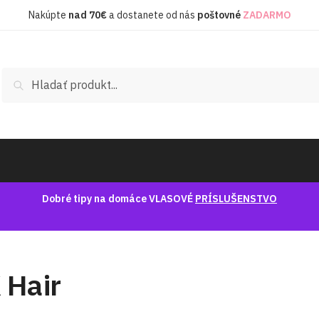
Nakúpte
nad
70€
a dostanete od nás
poštovné
ZADARMO
Hľadať:
Vyhľadávanie
Dobré tipy na domáce VLASOVÉ
PRÍSLUŠENSTVO
 Hair