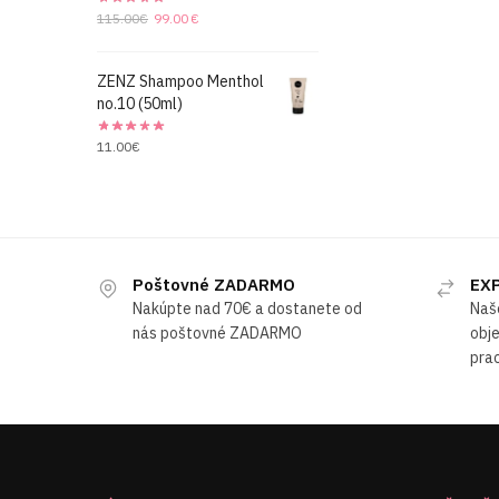
Original
Current
115.00
€
99.00
€
price
price
was:
is:
ZENZ Shampoo Menthol
115.00€.
99.00€.
no.10 (50ml)
11.00
€
Poštovné ZADARMO
EXP
Nakúpte nad 70€ a dostanete od
Naš
nás poštovné ZADARMO
obje
prac