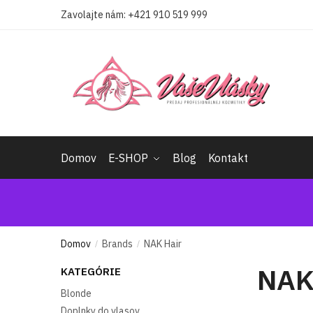
Skip
Skip
Zavolajte nám:
+421 910 519 999
to
to
navigation
content
Domov
E-SHOP
Blog
Kontakt
Domov
Brands
NAK Hair
/
/
NAK
KATEGÓRIE
Blonde
Doplnky do vlasov