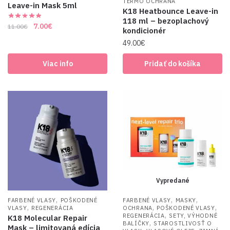
TERMO OCHRANA
Leave-in Mask 5ml
K18 Heatbounce Leave-in
118 ml – bezoplachový
Original
Current
7.00
€
11.00
€
kondicionér
price
price
49.00
€
was:
is:
11.00€.
7.00€.
Viac info
Pridať do košíka
Vypredané
,
,
,
FARBENÉ VLASY
POŠKODENÉ
FARBENÉ VLASY
MASKY
,
,
,
VLASY
REGENERÁCIA
OCHRANA
POŠKODENÉ VLASY
,
REGENERÁCIA
SETY, VÝHODNÉ
K18 Molecular Repair
,
BALÍČKY
STAROSTLIVOSŤ O
Mask – limitovaná edícia