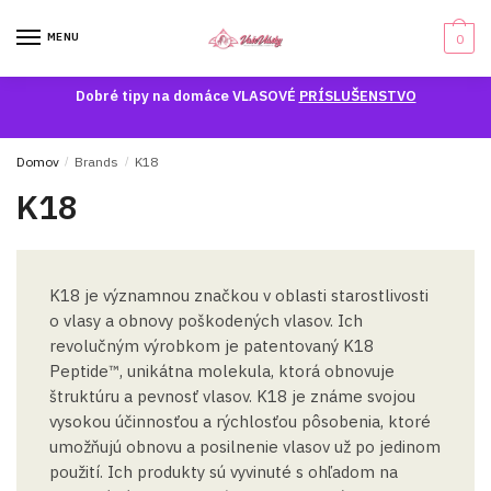
Skip
Skip
to
to
MENU
0
navigation
content
Dobré tipy na domáce VLASOVÉ
PRÍSLUŠENSTVO
Domov
/
Brands
/
K18
K18
K18 je významnou značkou v oblasti starostlivosti
o vlasy a obnovy poškodených vlasov. Ich
revolučným výrobkom je patentovaný K18
Peptide™, unikátna molekula, ktorá obnovuje
štruktúru a pevnosť vlasov. K18 je známe svojou
vysokou účinnosťou a rýchlosťou pôsobenia, ktoré
umožňujú obnovu a posilnenie vlasov už po jedinom
použití. Ich produkty sú vyvinuté s ohľadom na