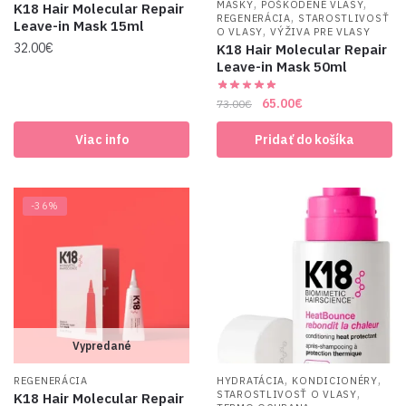
,
,
MASKY
POŠKODENÉ VLASY
K18 Hair Molecular Repair
,
REGENERÁCIA
STAROSTLIVOSŤ
Leave-in Mask 15ml
,
O VLASY
VÝŽIVA PRE VLASY
32.00
€
K18 Hair Molecular Repair
Leave-in Mask 50ml
Original
Current
65.00
€
73.00
€
price
price
Viac info
Pridať do košíka
was:
is:
73.00€.
65.00€.
-36%
Vypredané
,
,
REGENERÁCIA
HYDRATÁCIA
KONDICIONÉRY
,
STAROSTLIVOSŤ O VLASY
K18 Hair Molecular Repair