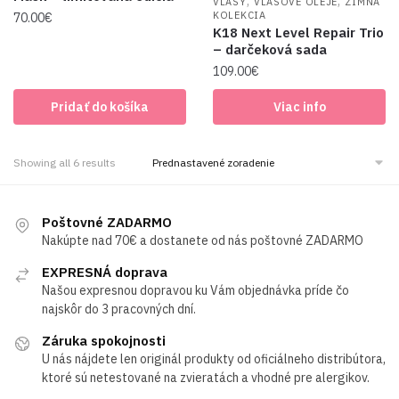
,
,
VLASY
VLASOVÉ OLEJE
ZIMNÁ
KOLEKCIA
70.00
€
K18 Next Level Repair Trio
– darčeková sada
109.00
€
Pridať do košíka
Viac info
Showing all 6 results
Poštovné ZADARMO
Nakúpte nad 70€ a dostanete od nás poštovné ZADARMO
EXPRESNÁ doprava
Našou expresnou dopravou ku Vám objednávka príde čo
najskôr do 3 pracovných dní.
Záruka spokojnosti
U nás nájdete len originál produkty od oficiálneho distribútora,
ktoré sú netestované na zvieratách a vhodné pre alergikov.