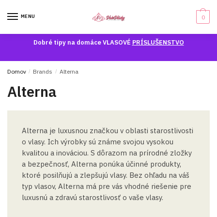
Skip
Skip
to
to
MENU
0
navigation
content
Dobré tipy na domáce VLASOVÉ
PRÍSLUŠENSTVO
Domov
/
Brands
/
Alterna
Alterna
Alterna je luxusnou značkou v oblasti starostlivosti
o vlasy. Ich výrobky sú známe svojou vysokou
kvalitou a inováciou. S dôrazom na prírodné zložky
a bezpečnosť, Alterna ponúka účinné produkty,
ktoré posilňujú a zlepšujú vlasy. Bez ohľadu na váš
typ vlasov, Alterna má pre vás vhodné riešenie pre
luxusnú a zdravú starostlivosť o vaše vlasy.