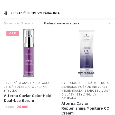
ZOBRAZIŤ FILTRE VYHĽADÁVANIA
Showing all 3 results
-29%
Vypredané
,
,
,
,
FARBENÉ VLASY
HYDRATÁCIA
HYDRATÁCIA
LETNÁ KOLEKCIA
,
,
,
,
LETNÁ KOLEKCIA
OCHRANA
OCHRANA
POŠKODENÉ VLASY
,
STYLING
REGENERÁCIA
STAROSTLIVOSŤ
,
,
O VLASY
STYLING
UV
Alterna Caviar Color Hold
OCHRANA
Dual-Use Serum
Alterna Caviar
Original
Current
24.00
€
34.00
€
Replenishing Moisture CC
price
price
Cream