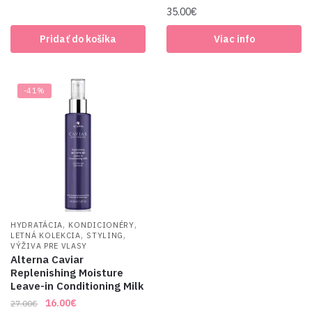
was:
is:
35.00
€
34.00€.
24.00€.
Pridať do košíka
Viac info
-41%
,
,
HYDRATÁCIA
KONDICIONÉRY
,
,
LETNÁ KOLEKCIA
STYLING
VÝŽIVA PRE VLASY
Alterna Caviar
Replenishing Moisture
Leave-in Conditioning Milk
Original
Current
16.00
€
27.00
€