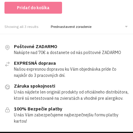
price
price
Pridať do košíka
was:
is:
27.00€.
16.00€.
Showing all 3 results
Poštovné ZADARMO
Nakúpte nad 70€ a dostanete od nás poštovné ZADARMO
EXPRESNÁ doprava
Našou expresnou dopravou ku Vám objednávka príde čo
najskôr do 3 pracovných dní.
Záruka spokojnosti
U nás nájdete len originál produkty od oficiálneho distribútora,
ktoré sú netestované na zvieratách a vhodné pre alergikov.
100% Bezpečie platby
U nás Vám zabezpečujeme najbezpečnejšiu formu platby
kartou!