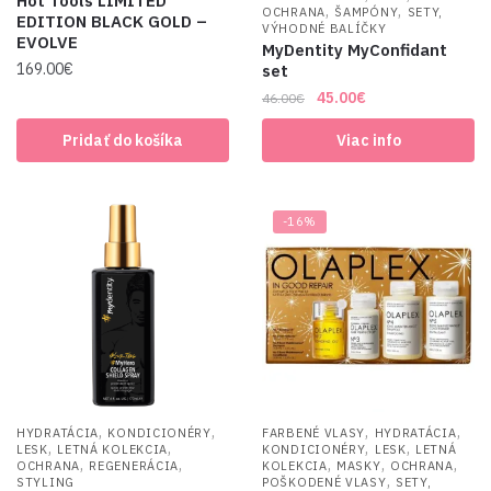
Hot Tools LIMITED
,
,
OCHRANA
ŠAMPÓNY
SETY,
EDITION BLACK GOLD –
VÝHODNÉ BALÍČKY
EVOLVE
MyDentity MyConfidant
169.00
€
set
Original
Current
45.00
€
46.00
€
price
price
Pridať do košíka
Viac info
was:
is:
46.00€.
45.00€.
-16%
,
,
,
,
HYDRATÁCIA
KONDICIONÉRY
FARBENÉ VLASY
HYDRATÁCIA
,
,
,
,
LESK
LETNÁ KOLEKCIA
KONDICIONÉRY
LESK
LETNÁ
,
,
,
,
,
OCHRANA
REGENERÁCIA
KOLEKCIA
MASKY
OCHRANA
,
STYLING
POŠKODENÉ VLASY
SETY,