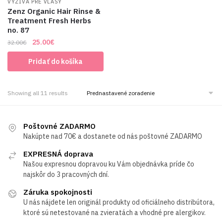
VÝŽIVA PRE VLASY
Zenz Organic Hair Rinse &
Treatment Fresh Herbs
no. 87
Original
Current
25.00
€
32.00
€
price
price
Pridať do košíka
was:
is:
32.00€.
25.00€.
Showing all 11 results
Poštovné ZADARMO
Nakúpte nad 70€ a dostanete od nás poštovné ZADARMO
EXPRESNÁ doprava
Našou expresnou dopravou ku Vám objednávka príde čo
najskôr do 3 pracovných dní.
Záruka spokojnosti
U nás nájdete len originál produkty od oficiálneho distribútora,
ktoré sú netestované na zvieratách a vhodné pre alergikov.