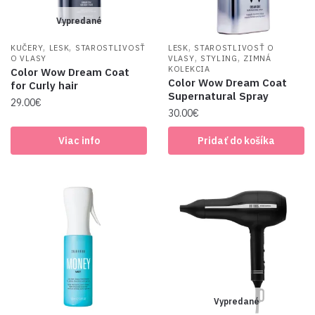
Vypredané
,
,
,
KUČERY
LESK
STAROSTLIVOSŤ
LESK
STAROSTLIVOSŤ O
,
,
O VLASY
VLASY
STYLING
ZIMNÁ
KOLEKCIA
Color Wow Dream Coat
Color Wow Dream Coat
for Curly hair
Supernatural Spray
29.00
€
30.00
€
Viac info
Pridať do košíka
Vypredané