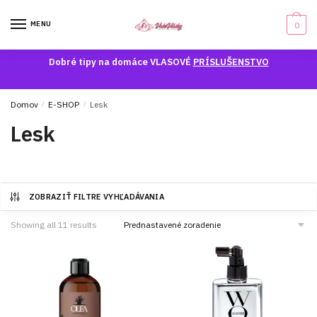
Skip
Skip
to
to
MENU
0
navigation
content
Dobré tipy na domáce VLASOVÉ
PRÍSLUŠENSTVO
Domov
/
E-SHOP
/
Lesk
Lesk
ZOBRAZIŤ FILTRE VYHĽADÁVANIA
Showing all 11 results