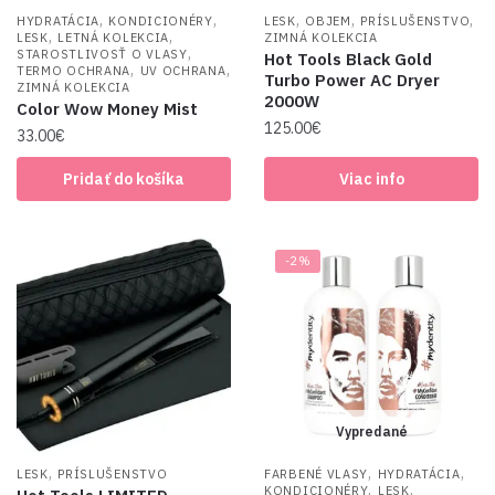
,
,
,
,
,
HYDRATÁCIA
KONDICIONÉRY
LESK
OBJEM
PRÍSLUŠENSTVO
,
,
LESK
LETNÁ KOLEKCIA
ZIMNÁ KOLEKCIA
,
STAROSTLIVOSŤ O VLASY
Hot Tools Black Gold
,
,
TERMO OCHRANA
UV OCHRANA
Turbo Power AC Dryer
ZIMNÁ KOLEKCIA
2000W
Color Wow Money Mist
125.00
€
33.00
€
Pridať do košíka
Viac info
-2%
Vypredané
,
,
,
LESK
PRÍSLUŠENSTVO
FARBENÉ VLASY
HYDRATÁCIA
,
,
KONDICIONÉRY
LESK