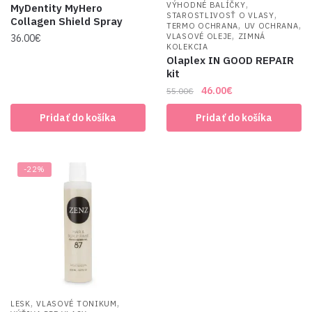
,
VÝHODNÉ BALÍČKY
MyDentity MyHero
,
STAROSTLIVOSŤ O VLASY
Collagen Shield Spray
,
,
TERMO OCHRANA
UV OCHRANA
,
VLASOVÉ OLEJE
ZIMNÁ
36.00
€
KOLEKCIA
Olaplex IN GOOD REPAIR
kit
Original
Current
46.00
€
55.00
€
price
price
Pridať do košíka
Pridať do košíka
was:
is:
55.00€.
46.00€.
-22%
,
,
LESK
VLASOVÉ TONIKUM