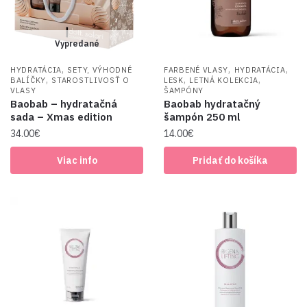
Vypredané
,
,
,
HYDRATÁCIA
SETY, VÝHODNÉ
FARBENÉ VLASY
HYDRATÁCIA
,
,
,
BALÍČKY
STAROSTLIVOSŤ O
LESK
LETNÁ KOLEKCIA
VLASY
ŠAMPÓNY
Baobab – hydratačná
Baobab hydratačný
sada – Xmas edition
šampón 250 ml
34.00
€
14.00
€
Viac info
Pridať do košíka