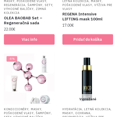
,
,
,
,
MASKY
POŠKODENÉ VLASY
LETNÁ KOLEKCIA
MASKY
,
,
,
REGENERÁCIA
ŠAMPÓNY
SETY,
POŠKODENÉ VLASY
VÝŽIVA PRE
,
VÝHODNÉ BALÍČKY
ZIMNÁ
VLASY
KOLEKCIA
RIGENA Intensive
OLEA BAOBAB Set –
LIFTING mask 100ml
Regeneračná sada
17.00
€
22.00
€
Viac info
Pridať do košíka
-8%
Vypredané
,
,
,
,
KONDICIONÉRY
MASKY
HYDRATÁCIA
LETNÁ KOLEKCIA
,
,
,
,
POŠKODENÉ VLASY
ŠAMPÓNY
MASKY
OCHRANA
,
,
SETY, VÝHODNÉ BALÍČKY
REGENERÁCIA
VÝŽIVA PRE