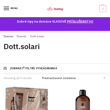
Skip
Skip
to
to
MENU
0
navigation
content
Dobré tipy na domáce VLASOVÉ
PRÍSLUŠENSTVO
Domov
/
Brands
/
Dott.solari
Dott.solari
ZOBRAZIŤ FILTRE VYHĽADÁVANIA
Showing all 9 results