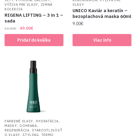
,
VÝŽIVA PRE VLASY
ZIMNÁ
VLASY
KOLEKCIA
UNICO Kaviár a keratín –
RIGENA LIFTING – 3 in 1 –
bezoplachová maska 60ml
sada
9.00
€
Original
Current
49.00
€
53.00
€
price
price
Pridať do košíka
Viac info
was:
is:
53.00€.
49.00€.
,
,
FARBENÉ VLASY
HYDRATÁCIA
,
,
MASKY
OCHRANA
,
REGENERÁCIA
STAROSTLIVOSŤ
,
,
O VLASY
STYLING
TERMO