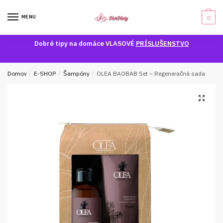
Skip
Skip
to
to
MENU
0
navigation
content
Dobré tipy na domáce VLASOVÉ
PRÍSLUŠENSTVO
Domov
/
E-SHOP
/
Šampóny
/
OLEA BAOBAB Set – Regeneračná sada
🔍