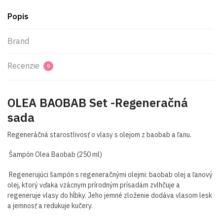
Popis
Brand
Recenzie
0
OLEA BAOBAB Set -Regeneračná
sada
Regeneráčná starostlivosť o vlasy s olejom z baobab
a ľanu.
Šampón Olea Baobab (250 ml)
Regenerujúci šampón s regeneračnými olejmi: baobab olej a ľanový
olej, ktorý vďaka vzácnym prírodným prísadám zvlhčuje a
regeneruje vlasy do hĺbky. Jeho jemné zloženie dodáva vlasom lesk
a jemnosť a redukuje kučery.