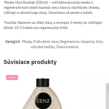
Maska Olea Baobab (200 ml) – reštrukturalizačná maska ​​s
regeneratívnymi olejmi baobab olej a ľanový olej hlboko chránia,
zvlhčuje a rekonštruuje vlasy. Zanecháva ich jemné a lesklé.
Použitie: Naneste na vlhké vlasy a nechajte 2 minúty na zvlhčujúci
účinok, 10-15 minút pre regeneračný efekt.
Kategórií:
Masky
,
Poškodené vlasy
,
Regenerácia
,
Šampóny
,
Sety,
výhodné balíčky
,
Zimná kolekcia
Súvisiace produkty
-23%