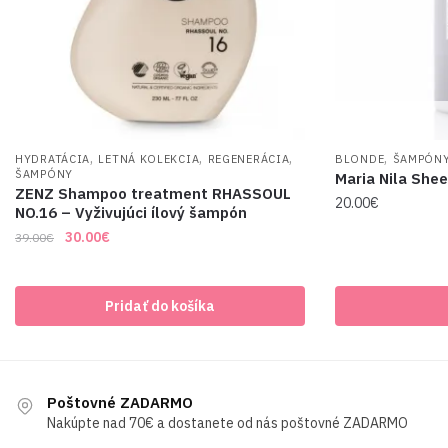
,
,
,
,
HYDRATÁCIA
LETNÁ KOLEKCIA
REGENERÁCIA
BLONDE
ŠAMPÓN
ŠAMPÓNY
Maria Nila She
ZENZ Shampoo treatment RHASSOUL
20.00
€
NO.16 – Vyživujúci ílový šampón
Original
Current
30.00
€
39.00
€
price
price
was:
is:
39.00€.
30.00€.
Pridať do košíka
Poštovné ZADARMO
Nakúpte nad 70€ a dostanete od nás poštovné ZADARMO