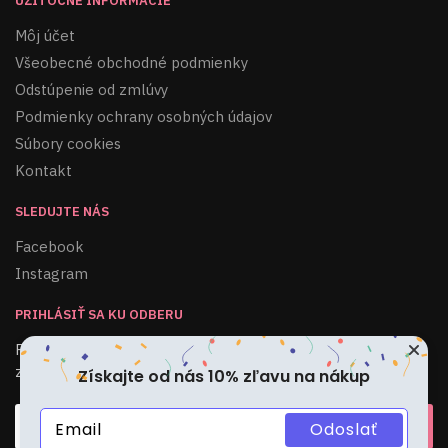
UŽITOČNÉ INFORMÁCIE
Môj účet
Všeobecné obchodné podmienky
Odstúpenie od zmlúvy
Podmienky ochrany osobných údajov
Súbory cookies
Kontakt
SLEDUJTE NÁS
Facebook
Instagram
PRIHLÁSIŤ SA KU ODBERU
Pridajte sa do nášho odberu noviniek, špeciálnych ponúk a
zliav!
Získajte od nás 10% zľavu na nákup
Odoslať