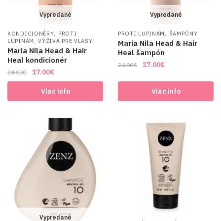
Vypredané
Vypredané
,
,
KONDICIONÉRY
PROTI
PROTI LUPINÁM
ŠAMPÓNY
,
LUPINÁM
VÝŽIVA PRE VLASY
Maria Nila Head & Hair
Maria Nila Head & Hair
Heal šampón
Heal kondicionér
Original
Current
17.00
€
24.00
€
Original
Current
17.00
€
24.00
€
price
price
price
price
was:
is:
Viac info
Viac info
was:
is:
24.00€.
17.00€.
24.00€.
17.00€.
Vypredané