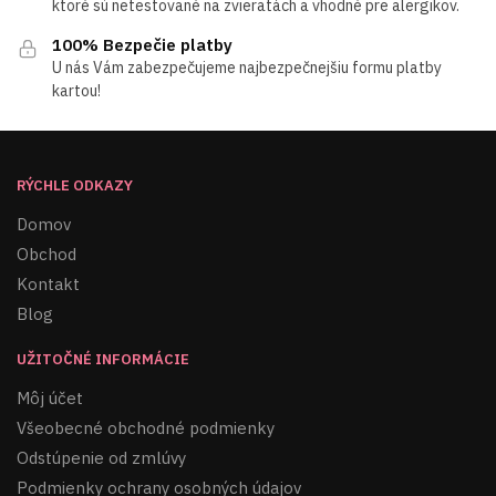
ktoré sú netestované na zvieratách a vhodné pre alergikov.
100% Bezpečie platby
U nás Vám zabezpečujeme najbezpečnejšiu formu platby
kartou!
RÝCHLE ODKAZY
Domov
Obchod
Kontakt
Blog
UŽITOČNÉ INFORMÁCIE
Môj účet
Všeobecné obchodné podmienky
Odstúpenie od zmlúvy
Podmienky ochrany osobných údajov