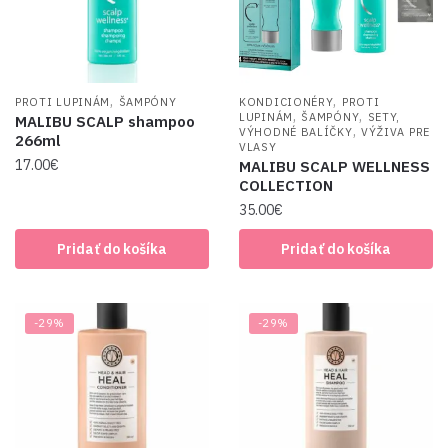
,
,
PROTI LUPINÁM
ŠAMPÓNY
KONDICIONÉRY
PROTI
,
,
LUPINÁM
ŠAMPÓNY
SETY,
MALIBU SCALP shampoo
,
VÝHODNÉ BALÍČKY
VÝŽIVA PRE
266ml
VLASY
17.00
€
MALIBU SCALP WELLNESS
COLLECTION
35.00
€
Pridať do košíka
Pridať do košíka
-29%
-29%