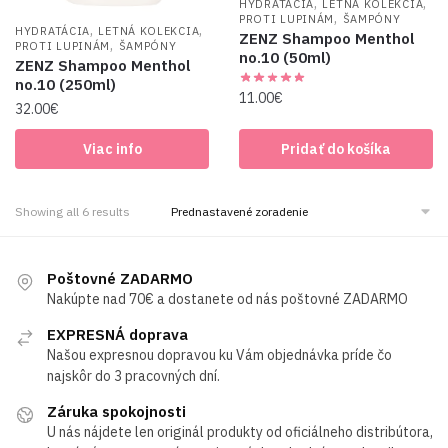
,
,
HYDRATÁCIA
LETNÁ KOLEKCIA
,
PROTI LUPINÁM
ŠAMPÓNY
,
,
HYDRATÁCIA
LETNÁ KOLEKCIA
ZENZ Shampoo Menthol
,
PROTI LUPINÁM
ŠAMPÓNY
no.10 (50ml)
ZENZ Shampoo Menthol
no.10 (250ml)
11.00
€
32.00
€
Viac info
Pridať do košíka
Showing all 6 results
Poštovné ZADARMO
Nakúpte nad 70€ a dostanete od nás poštovné ZADARMO
EXPRESNÁ doprava
Našou expresnou dopravou ku Vám objednávka príde čo
najskôr do 3 pracovných dní.
Záruka spokojnosti
U nás nájdete len originál produkty od oficiálneho distribútora,