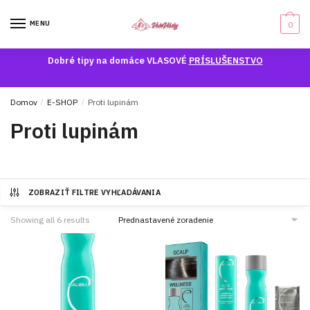
Skip
Skip
to
to
MENU
0
navigation
content
Dobré tipy na domáce VLASOVÉ
PRÍSLUŠENSTVO
Domov
/
E-SHOP
/
Proti lupinám
Proti lupinám
ZOBRAZIŤ FILTRE VYHĽADÁVANIA
Showing all 6 results