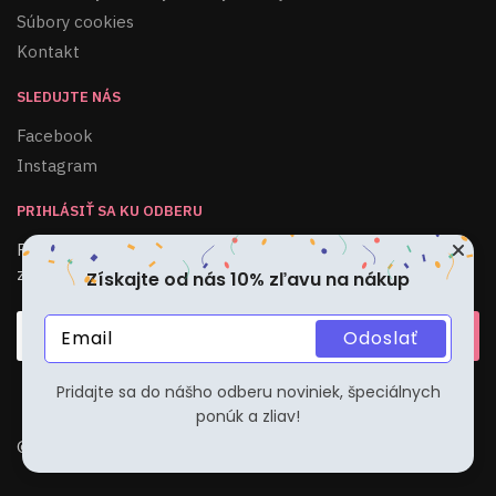
Súbory cookies
Kontakt
SLEDUJTE NÁS
Facebook
Instagram
PRIHLÁSIŤ SA KU ODBERU
Pridajte sa do nášho odberu noviniek, špeciálnych ponúk a
zliav!
Získajte od nás 10% zľavu na nákup
Odoslať
Pridajte sa do nášho odberu noviniek, špeciálnych
ponúk a zliav!
© VaseVlasky.sk 2022