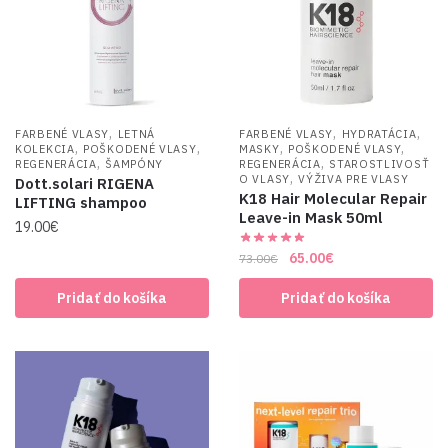
,
,
,
FARBENÉ VLASY
LETNÁ
FARBENÉ VLASY
HYDRATÁCIA
,
,
,
,
KOLEKCIA
POŠKODENÉ VLASY
MASKY
POŠKODENÉ VLASY
,
,
REGENERÁCIA
ŠAMPÓNY
REGENERÁCIA
STAROSTLIVOSŤ
,
O VLASY
VÝŽIVA PRE VLASY
Dott.solari RIGENA
K18 Hair Molecular Repair
LIFTING shampoo
Leave-in Mask 50ml
19.00
€
Original
Current
65.00
€
73.00
€
price
price
Pridať do košíka
Pridať do košíka
was:
is:
73.00€.
65.00€.