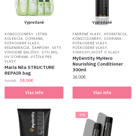
Vypredané
Vypredané
,
,
,
KONDICIONÉRY
LETNÁ
FARBENÉ VLASY
HYDRATÁCIA
,
,
,
,
KOLEKCIA
OCHRANA
KONDICIONÉRY
OCHRANA
,
,
POŠKODENÉ VLASY
POŠKODENÉ VLASY
,
,
,
REGENERÁCIA
ŠAMPÓNY
SETY,
POŠKODENÉ VLASY
,
,
VÝHODNÉ BALÍČKY
STYLING
STAROSTLIVOSŤ O VLASY
,
UV OCHRANA
VÝŽIVA PRE
MyDentity MyHero
VLASY
Nourishing Conditioner
Maria Nila STRUCTURE
300ml
REPAIR bag
36.00
€
Original
Current
38.00
€
54.00
€
price
price
Viac info
Viac info
was:
is:
54.00€.
38.00€.
-8%