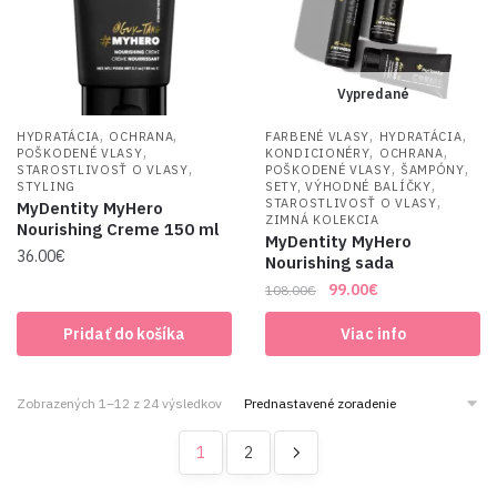
Vypredané
,
,
,
,
HYDRATÁCIA
OCHRANA
FARBENÉ VLASY
HYDRATÁCIA
,
,
,
POŠKODENÉ VLASY
KONDICIONÉRY
OCHRANA
,
,
,
STAROSTLIVOSŤ O VLASY
POŠKODENÉ VLASY
ŠAMPÓNY
,
STYLING
SETY, VÝHODNÉ BALÍČKY
,
STAROSTLIVOSŤ O VLASY
MyDentity MyHero
ZIMNÁ KOLEKCIA
Nourishing Creme 150 ml
MyDentity MyHero
36.00
€
Nourishing sada
Original
Current
99.00
€
108.00
€
price
price
Pridať do košíka
Viac info
was:
is:
108.00€.
99.00€.
Zobrazených 1–12 z 24 výsledkov
1
2