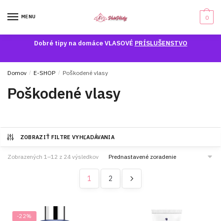
Skip
Skip
to
to
MENU
0
navigation
content
Dobré tipy na domáce VLASOVÉ
PRÍSLUŠENSTVO
Domov
/
E-SHOP
/
Poškodené vlasy
Poškodené vlasy
ZOBRAZIŤ FILTRE VYHĽADÁVANIA
Zobrazených 1–12 z 24 výsledkov
1
2
-22%