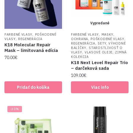
Vypredané
,
,
,
FARBENÉ VLASY
POŠKODENÉ
FARBENÉ VLASY
MASKY
,
,
,
VLASY
REGENERÁCIA
OCHRANA
POŠKODENÉ VLASY
,
REGENERÁCIA
SETY, VÝHODNÉ
K18 Molecular Repair
,
BALÍČKY
STAROSTLIVOSŤ O
Mask – limitovaná edícia
,
,
VLASY
VLASOVÉ OLEJE
ZIMNÁ
KOLEKCIA
70.00
€
K18 Next Level Repair Trio
– darčeková sada
109.00
€
Pridať do košíka
Viac info
-30%