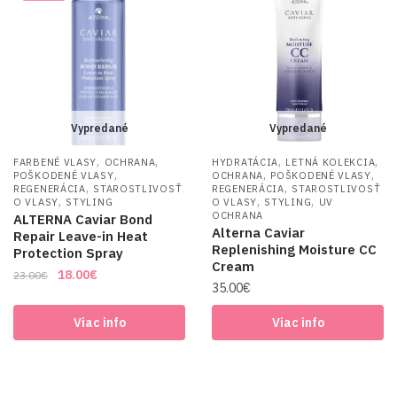
Vypredané
Vypredané
,
,
,
,
FARBENÉ VLASY
OCHRANA
HYDRATÁCIA
LETNÁ KOLEKCIA
,
,
,
POŠKODENÉ VLASY
OCHRANA
POŠKODENÉ VLASY
,
,
REGENERÁCIA
STAROSTLIVOSŤ
REGENERÁCIA
STAROSTLIVOSŤ
,
,
,
O VLASY
STYLING
O VLASY
STYLING
UV
OCHRANA
ALTERNA Caviar Bond
Alterna Caviar
Repair Leave-in Heat
Replenishing Moisture CC
Protection Spray
Cream
Original
Current
18.00
€
23.00
€
35.00
€
price
price
was:
is:
Viac info
Viac info
23.00€.
18.00€.