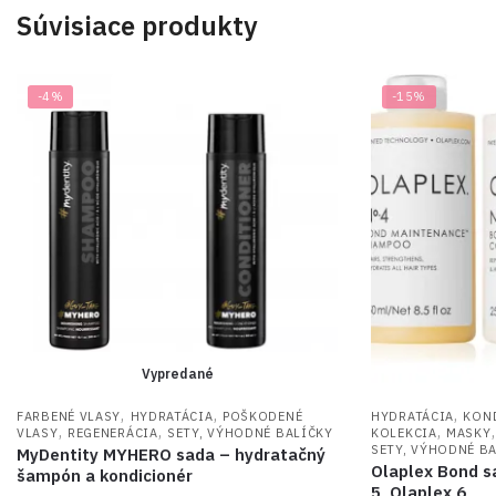
Súvisiace produkty
-4%
-15%
Vypredané
,
,
,
FARBENÉ VLASY
HYDRATÁCIA
POŠKODENÉ
HYDRATÁCIA
KON
,
,
,
VLASY
REGENERÁCIA
SETY, VÝHODNÉ BALÍČKY
KOLEKCIA
MASKY
SETY, VÝHODNÉ B
MyDentity MYHERO sada – hydratačný
Olaplex Bond s
šampón a kondicionér
5, Olaplex 6