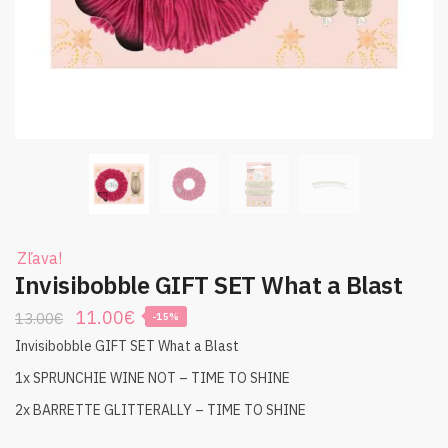
Zľava!
Invisibobble GIFT SET What a Blast
Original
Current
11.00
€
13.00
€
-15%
price
price
Invisibobble GIFT SET What a Blast
was:
is:
1x SPRUNCHIE WINE NOT – TIME TO SHINE
13.00€.
11.00€.
2x BARRETTE GLITTERALLY – TIME TO SHINE