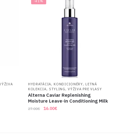
-41%
,
,
VÝŽIVA
HYDRATÁCIA
KONDICIONÉRY
LETNÁ
,
,
KOLEKCIA
STYLING
VÝŽIVA PRE VLASY
Alterna Caviar Replenishing
Moisture Leave-in Conditioning Milk
Original
Current
16.00
€
27.00
€
price
price
was:
is:
27.00€.
16.00€.