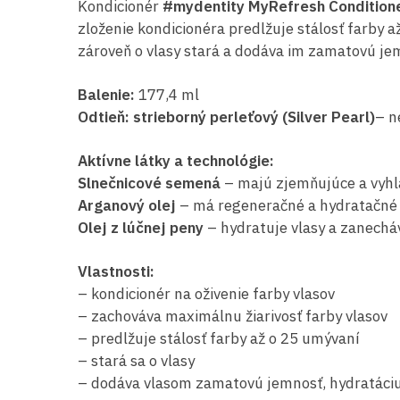
Kondicionér
#mydentity MyRefresh Condition
zloženie kondicionéra predlžuje stálosť farby 
zároveň o vlasy stará a dodáva im zamatovú jem
Balenie:
177,4 ml
Odtieň: strieborný perleťový (Silver Pearl)
– n
Aktívne látky a technológie:
Slnečnicové semená
– majú zjemňujúce a vyhla
Arganový olej
– má regeneračné a hydratačné sc
Olej z lúčnej peny
– hydratuje vlasy a zanechá
Vlastnosti:
– kondicionér na oživenie farby vlasov
– zachováva maximálnu žiarivosť farby vlasov
– predlžuje stálosť farby až o 25 umývaní
– stará sa o vlasy
– dodáva vlasom zamatovú jemnosť, hydratáciu