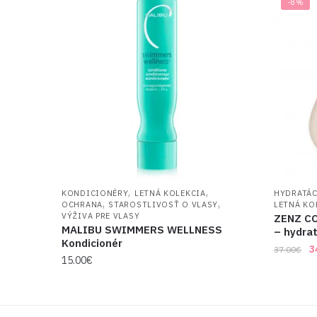
-8%
,
,
KONDICIONÉRY
LETNÁ KOLEKCIA
HYDRATÁC
,
,
OCHRANA
STAROSTLIVOSŤ O VLASY
LETNÁ KO
VÝŽIVA PRE VLASY
ZENZ C
MALIBU SWIMMERS WELLNESS
– hydra
Kondicionér
O
3
37.00
€
15.00
€
p
w
3