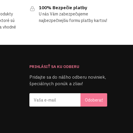
100% Bezpečie platby
produkty
U nás Vám zabezpečujeme
 ktoré sú
najbezpečnejšiu formu platby kartou!
 a vhodné
PRIHLÁSIŤ SA KU ODBERU
Pridajte sa do nášho odberu noviniek,
špeciálnych ponúk a zliav!