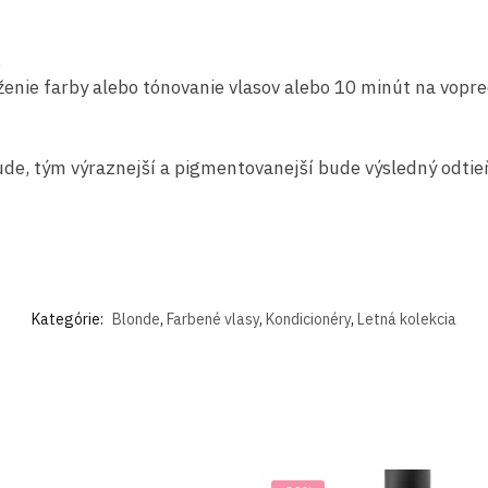
.
ženie farby alebo tónovanie vlasov alebo 10 minút na vopre
de, tým výraznejší a pigmentovanejší bude výsledný odtie
Kategórie:
Blonde
,
Farbené vlasy
,
Kondicionéry
,
Letná kolekcia