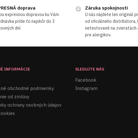
RESNÁ doprava
Záruka spokojnosti
ou expresnou dopravou ku Vám
U nás nájdete len originál 
dnávka príde čo najskôr do 3
od oficiálneho distribútora,
ovných dní.
netestované na zvieratách
pre alergikov.
É INFORMÁCIE
SLEDUJTE NÁS
t
Facebook
né obchodné podmienky
Instagram
nie od zmlúvy
ky ochrany osobných údajov
cookies