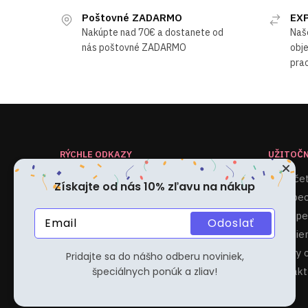
Poštovné ZADARMO
EXP
Nakúpte nad 70€ a dostanete od
Naš
nás poštovné ZADARMO
obje
prac
RÝCHLE ODKAZY
UŽITOČN
Domov
Môj úče
Získajte od nás 10% zľavu na nákup
Obchod
Všeobec
Kontakt
Odstúpe
Odoslať
Blog
Podmien
Súbory 
Pridajte sa do nášho odberu noviniek,
špeciálnych ponúk a zliav!
Kontakt