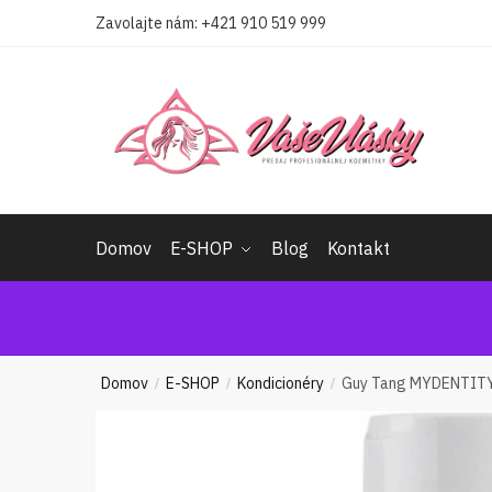
Skip
Skip
Zavolajte nám:
+421 910 519 999
to
to
navigation
content
Domov
E-SHOP
Blog
Kontakt
Domov
E-SHOP
Kondicionéry
Guy Tang MYDENTITY M
/
/
/