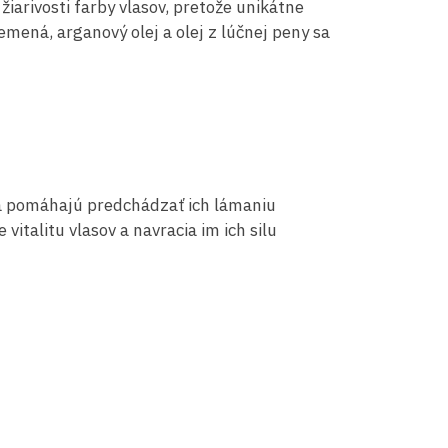
iarivosti farby vlasov, pretože unikátne
mená, arganový olej a olej z lúčnej peny sa
h a pomáhajú predchádzať ich lámaniu
italitu vlasov a navracia im ich silu