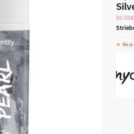
Silv
30.00
€
Strieb
Nie je