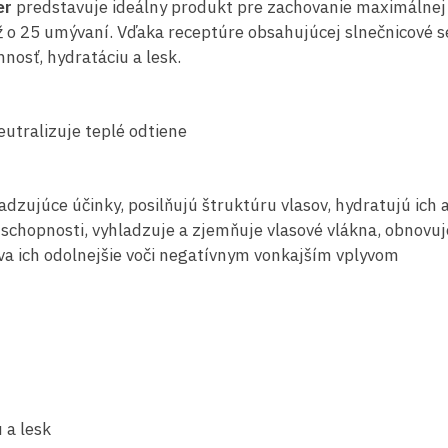
er
predstavuje ideálny produkt pre zachovanie maximálnej ž
až o 25 umývaní. Vďaka receptúre obsahujúcej slnečnicové se
nosť, hydratáciu a lesk.
eutralizuje teplé odtiene
dzujúce účinky, posilňujú štruktúru vlasov, hydratujú ic
hopnosti, vyhladzuje a zjemňuje vlasové vlákna, obnovuje v
va ich odolnejšie voči negatívnym vonkajším vplyvom
 a lesk