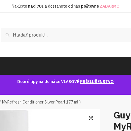
Nakúpte
nad
70€
a dostanete od nás
poštovné
ZADARMO
Hľadať:
Vyhľadávanie
Dobré tipy na domáce VLASOVÉ
PRÍSLUŠENSTVO
yRefresh Conditioner Silver Pearl 177 ml )
Guy
🔍
MyR