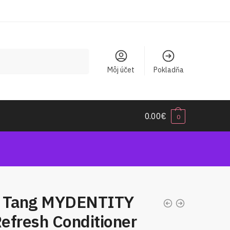
Môj účet
Pokladňa
0.00
€
0
 Tang MYDENTITY
efresh Conditioner