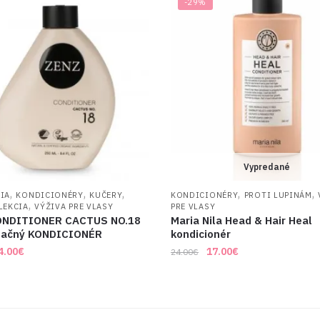
-29%
Vypredané
,
,
,
,
,
IA
KONDICIONÉRY
KUČERY
KONDICIONÉRY
PROTI LUPINÁM
,
LEKCIA
VÝŽIVA PRE VLASY
PRE VLASY
ONDITIONER CACTUS NO.18
Maria Nila Head & Hair Heal
tačný KONDICIONÉR
kondicionér
riginal
Current
Original
Current
4.00
€
17.00
€
24.00
€
rice
price
price
price
as:
is:
was:
is:
7.00€.
34.00€.
24.00€.
17.00€.