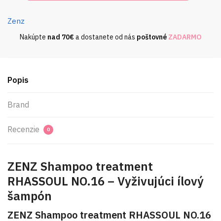
Shampoo
treatment
Zenz
RHASSOUL
Nakúpte
nad
70€
a dostanete od nás
poštovné
ZADARMO
NO.16
-
Vyživujúci
ílový
Popis
šampón
Brand
Recenzie
0
ZENZ Shampoo treatment
RHASSOUL NO.16 – Vyživujúci ílový
šampón
ZENZ Shampoo treatment RHASSOUL NO.16