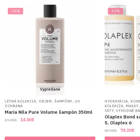
-26%
-15%
Vypredané
,
,
,
,
LETNÁ KOLEKCIA
OBJEM
ŠAMPÓNY
UV
HYDRATÁCIA
KON
,
OCHRANA
KOLEKCIA
MASKY
SETY, VÝHODNÉ B
Maria Nila Pure Volume šampón 350ml
Olaplex Bond s
Original
Current
14.00
€
19.00
€
5, Olaplex 6
price
price
Original
Cu
74.00
€
87.00
€
was:
is:
price
pri