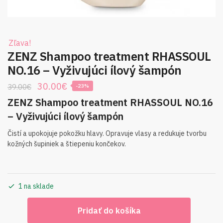
Zľava!
ZENZ Shampoo treatment RHASSOUL
NO.16 – Vyživujúci ílový šampón
Original
Current
30.00
€
39.00
€
-23%
price
price
ZENZ Shampoo treatment RHASSOUL NO.16
was:
is:
– Vyživujúci ílový šampón
39.00€.
30.00€.
Čistí a upokojuje pokožku hlavy. Opravuje vlasy a redukuje tvorbu
kožných šupiniek a štiepeniu končekov.
1 na sklade
množstvo
Pridať do košíka
ZENZ