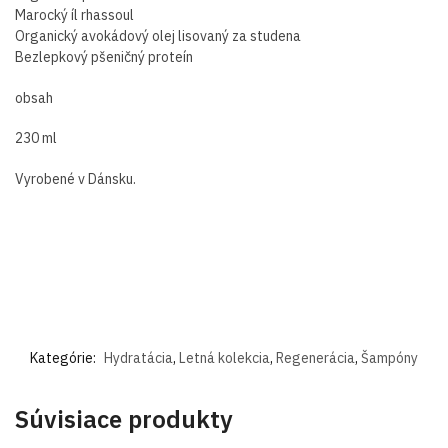
Marocký íl rhassoul
Organický avokádový olej lisovaný za studena
Bezlepkový pšeničný proteín
obsah
230 ml
Vyrobené v Dánsku.
Kategórie:
Hydratácia
,
Letná kolekcia
,
Regenerácia
,
Šampóny
Súvisiace produkty