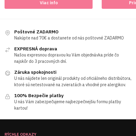
19.00€.
14.00€.
Viac info
Pri
was:
is:
87.00€.
74
Poštovné ZADARMO
Nakúpte nad 70€ a dostanete od nás poštovné ZADARMO
EXPRESNÁ doprava
Našou expresnou dopravou ku Vám objednávka príde čo
najskôr do 3 pracovných dní.
Záruka spokojnosti
U nás nájdete len originál produkty od oficiálneho distribútora,
ktoré sú netestované na zvieratách a vhodné pre alergikov.
100% Bezpečie platby
U nás Vám zabezpečujeme najbezpečnejšiu formu platby
kartou!
RÝCHLE ODKAZY