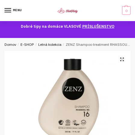
Skip
Skip
to
to
MENU
0
navigation
content
Dobré tipy na domáce VLASOVÉ
PRÍSLUŠENSTVO
Domov
/
E-SHOP
/
Letná kolekcia
/
ZENZ Shampoo treatment RHASSOUL NO.16 – Vyživujúci ílový šampón
🔍