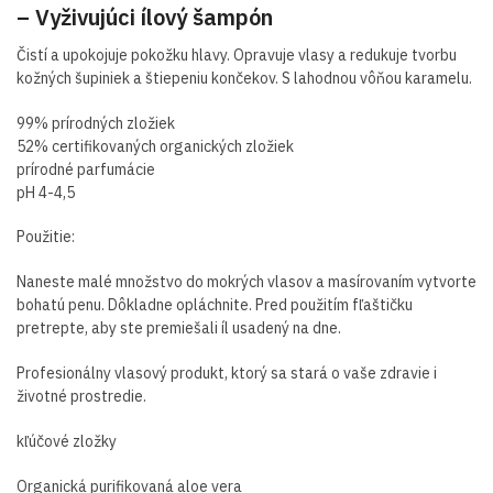
– Vyživujúci ílový šampón
Čistí a upokojuje pokožku hlavy. Opravuje vlasy a redukuje tvorbu
kožných šupiniek a štiepeniu končekov. S lahodnou vôňou karamelu.
99% prírodných zložiek
52% certifikovaných organických zložiek
prírodné parfumácie
pH 4-4,5
Použitie:
Naneste malé množstvo do mokrých vlasov a masírovaním vytvorte
bohatú penu. Dôkladne opláchnite. Pred použitím fľaštičku
pretrepte, aby ste premiešali íl usadený na dne.
Profesionálny vlasový produkt, ktorý sa stará o vaše zdravie i
životné prostredie.
kľúčové zložky
Organická purifikovaná aloe vera