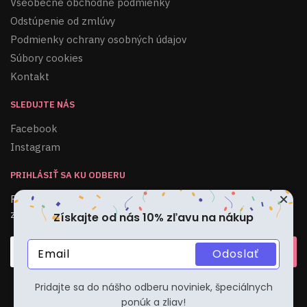
Všeobecné obchodné podmienky
Odstúpenie od zmlúvy
Podmienky ochrany osobných údajov
Súbory cookies
Kontakt
SLEDUJTE NÁS
Facebook
Instagram
PRIHLÁSIŤ SA KU ODBERU
Získajte od nás 10% zľavu na nákup
Pridajte sa do nášho odberu noviniek, špeciálnych ponúk a
zliav!
Odoslať
Pridajte sa do nášho odberu noviniek, špeciálnych
ponúk a zliav!