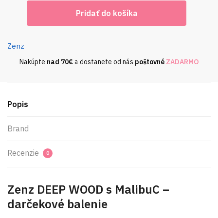
množstvo
Pridať do košíka
Zenz
DEEP
WOOD
Zenz
s
Nakúpte
nad
70€
a dostanete od nás
poštovné
ZADARMO
MalibuC
-
darčekové
balenie
Popis
Brand
Recenzie
0
Zenz DEEP WOOD s MalibuC –
darčekové balenie