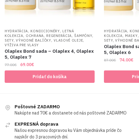
,
,
,
HYDRATÁCIA
KONDICIONÉRY
LETNÁ
HYDRATÁCIA
KON
,
,
,
,
,
KOLEKCIA
OCHRANA
REGENERÁCIA
ŠAMPÓNY
KOLEKCIA
MASKY
,
,
SETY, VÝHODNÉ BALÍČKY
VLASOVÉ OLEJE
SETY, VÝHODNÉ B
VÝŽIVA PRE VLASY
Olaplex Bond s
Olaplex Bond sada – Olaplex 4, Olaplex
5, Olaplex 6
5, Olaplex 7
Original
Cu
74.00
€
87.00
€
Original
Current
69.00
€
77.00
€
price
pri
price
price
was:
is:
Pridať do košíka
Pri
was:
is:
87.00€.
74
77.00€.
69.00€.
Poštovné ZADARMO
Nakúpte nad 70€ a dostanete od nás poštovné ZADARMO
EXPRESNÁ doprava
Našou expresnou dopravou ku Vám objednávka príde čo
najskôr do 3 pracovných dní.