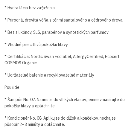
* Hydratácia bez zaťaženia
* Prírodná, drevitá vôňa s tónmi santalového a cédrového dreva
* Bez silikónov, SLS, parabénov a syntetických parfumov
* Vhodné pre citlivú pokožku hlavy
* Certifikácia: Nordic Swan Ecolabel, AllergyCertified, Ecocert
COSMOS Organic
* Udržateľné balenie a recyklovateľné materiály
Použitie
* Šampón No. 07: Naneste do vlhkých vlasov, jemne vmasírujte do
pokožky hlavy a opláchnite.
* Kondicionér No. 08: Aplikujte do dĺžok a končekov, nechajte
pôsobiť 2–3 minúty a opláchnite.