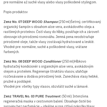
pre normálne až suché vlasy alebo vlasy poškodené stylingom.
Popis produktov
Zenz No. 07 DEEP WOOD
Shampoo
(250 ml)Šetrný, certifikovaný
organický šampón s obsahom aloe vera, avokádového oleja a
rastlinných proteínov. Čistí vlasy do hĺbky, posilňuje ich a zároveň
obnovuje ich prirodzenú rovnováhu. Jemná pena neodstraňuje
prirodzené oleje, takže vlasy zostávajú hydratované a lesklé.
Vhodné pre: normálne, suché a poškodené vlasy, vrátane
farbených.
Zenz No. 08 DEEP WOOD
Conditioner
(250 ml)Hĺbkovo
hydratačný kondicionér s organickým aloe vera, avokádovým
olejom a proteínmi. Regeneruje štruktúru vlasov, uľahčuje
rozčesávanie a dodáva prirodzený lesk. Zanecháva vlasy hebké,
pružné a poddajné.
Vhodné pre: všetky typy vlasov, obzvlášť suché a lámavé.
Zenz TRAVEL No. 03 PURE
Treatmen
t (50 ml) Intenzívna
regeneračná maska ​​v cestovnom balení. Obsahuje čisté bio
suroviny bez parfumácie – ideálne aj pre citlivú pokožku hlavy.