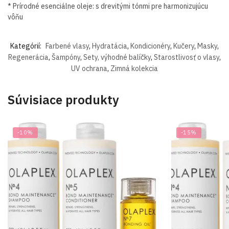
* Prírodné esenciálne oleje: s drevitými tónmi pre harmonizujúcu
vôňu
Kategórií:
Farbené vlasy
,
Hydratácia
,
Kondicionéry
,
Kučery
,
Masky
,
Regenerácia
,
Šampóny
,
Sety, výhodné balíčky
,
Starostlivosť o vlasy
,
UV ochrana
,
Zimná kolekcia
Súvisiace produkty
-10%
-15%