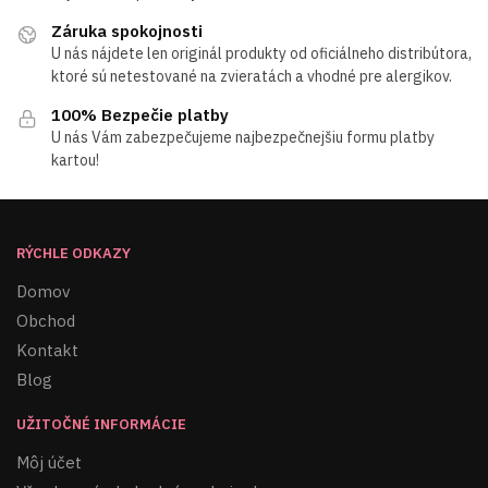
Záruka spokojnosti
U nás nájdete len originál produkty od oficiálneho distribútora,
ktoré sú netestované na zvieratách a vhodné pre alergikov.
100% Bezpečie platby
U nás Vám zabezpečujeme najbezpečnejšiu formu platby
kartou!
RÝCHLE ODKAZY
Domov
Obchod
Kontakt
Blog
UŽITOČNÉ INFORMÁCIE
Môj účet