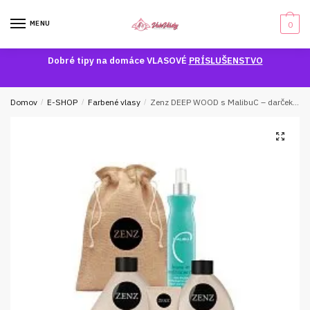
Skip
Skip
to
to
MENU
0
navigation
content
Dobré tipy na domáce VLASOVÉ
PRÍSLUŠENSTVO
Domov
/
E-SHOP
/
Farbené vlasy
/
Zenz DEEP WOOD s MalibuC – darčekové balenie
🔍