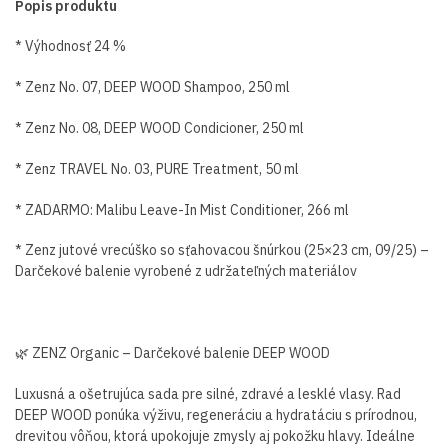
Popis produktu
* Výhodnosť 24 %
* Zenz No. 07, DEEP WOOD Shampoo, 250 ml
* Zenz No. 08, DEEP WOOD Condicioner, 250 ml
* Zenz TRAVEL No. 03, PURE Treatment, 50 ml
* ZADARMO: Malibu Leave-In Mist Conditioner, 266 ml
* Zenz jutové vrecúško so sťahovacou šnúrkou (25×23 cm, 09/25) –
Darčekové balenie vyrobené z udržateľných materiálov
🌿 ZENZ Organic – Darčekové balenie DEEP WOOD
Luxusná a ošetrujúca sada pre silné, zdravé a lesklé vlasy. Rad
DEEP WOOD ponúka výživu, regeneráciu a hydratáciu s prírodnou,
drevitou vôňou, ktorá upokojuje zmysly aj pokožku hlavy. Ideálne