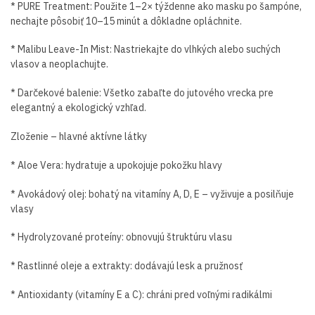
* PURE Treatment: Použite 1–2× týždenne ako masku po šampóne,
nechajte pôsobiť 10–15 minút a dôkladne opláchnite.
* Malibu Leave-In Mist: Nastriekajte do vlhkých alebo suchých
vlasov a neoplachujte.
* Darčekové balenie: Všetko zabaľte do jutového vrecka pre
elegantný a ekologický vzhľad.
Zloženie – hlavné aktívne látky
* Aloe Vera: hydratuje a upokojuje pokožku hlavy
* Avokádový olej: bohatý na vitamíny A, D, E – vyživuje a posilňuje
vlasy
* Hydrolyzované proteíny: obnovujú štruktúru vlasu
* Rastlinné oleje a extrakty: dodávajú lesk a pružnosť
* Antioxidanty (vitamíny E a C): chráni pred voľnými radikálmi