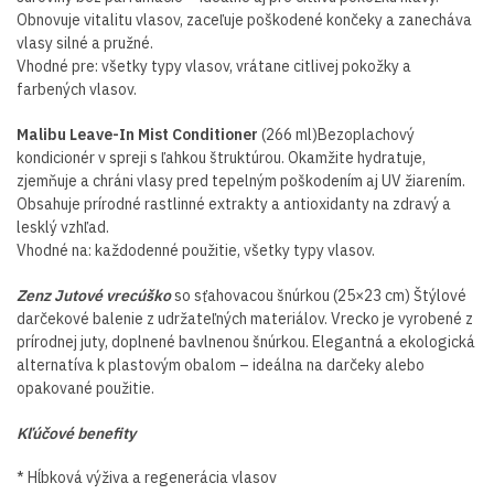
Obnovuje vitalitu vlasov, zaceľuje poškodené končeky a zanecháva
vlasy silné a pružné.
Vhodné pre: všetky typy vlasov, vrátane citlivej pokožky a
farbených vlasov.
Malibu Leave-In Mist Conditioner
(266 ml)Bezoplachový
kondicionér v spreji s ľahkou štruktúrou. Okamžite hydratuje,
zjemňuje a chráni vlasy pred tepelným poškodením aj UV žiarením.
Obsahuje prírodné rastlinné extrakty a antioxidanty na zdravý a
lesklý vzhľad.
Vhodné na: každodenné použitie, všetky typy vlasov.
Zenz Jutové vrecúško
so sťahovacou šnúrkou (25×23 cm) Štýlové
darčekové balenie z udržateľných materiálov. Vrecko je vyrobené z
prírodnej juty, doplnené bavlnenou šnúrkou. Elegantná a ekologická
alternatíva k plastovým obalom – ideálna na darčeky alebo
opakované použitie.
Kľúčové benefity
* Hĺbková výživa a regenerácia vlasov