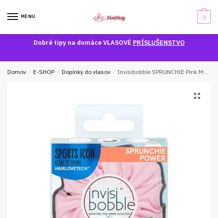
Skip
Skip
to
to
MENU
0
navigation
content
Dobré tipy na domáce VLASOVÉ
PRÍSLUŠENSTVO
Domov
/
E-SHOP
/
Doplnky do vlasov
/
Invisibobble SPRUNCHIE Pink Mantra
🔍