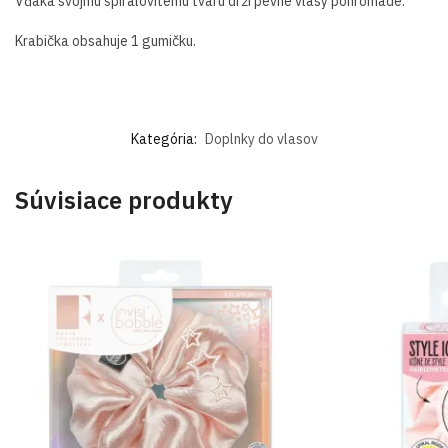
Vďaka svojmu špirálovitému tvaru drží pevne vlasy pohromade.
Krabička obsahuje 1 gumičku.
Kategória:
Doplnky do vlasov
Súvisiace produkty