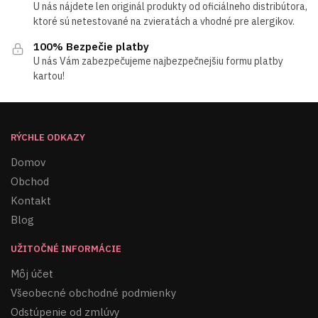
U nás nájdete len originál produkty od oficiálneho distribútora,
ktoré sú netestované na zvieratách a vhodné pre alergikov.
100% Bezpečie platby
U nás Vám zabezpečujeme najbezpečnejšiu formu platby
kartou!
RÝCHLE ODKAZY
Domov
Obchod
Kontakt
Blog
UŽITOČNÉ INFORMÁCIE
Môj účet
Všeobecné obchodné podmienky
Odstúpenie od zmlúvy