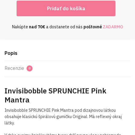
množstvo
Pridať do košíka
Invisibobble
SPRUNCHIE
Pink
Nakúpte
nad
70€
a dostanete od nás
poštovné
ZADARMO
Mantra
Popis
Recenzie
0
Invisibobble SPRUNCHIE Pink
Mantra
Invisibobble SPRUNCHIE Pink Mantra pod dizajnovou látkou
obsahuje klasickú špirálovú gumičku Original. Má reflexný okraj
látky.