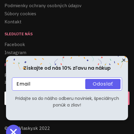
Podmienky ochrany osobných údajov
Súbory cookies
Kontakt
SLEDUJTE NÁS
Facebook
Instagram
PRIHLÁSIŤ SA KU ODBERU
Získajte od nás 10% zľavu na nákup
Pridajte sa do nášho odberu noviniek, špeciálnych ponúk a
zliav!
Odoslať
Pridajte sa do nášho odberu noviniek, špeciálnych
ponúk a zliav!
© VaseVlasky.sk 2022