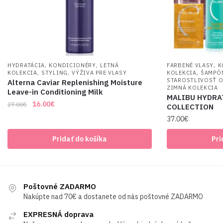
,
,
,
HYDRATÁCIA
KONDICIONÉRY
LETNÁ
FARBENÉ VLASY
K
,
,
,
KOLEKCIA
STYLING
VÝŽIVA PRE VLASY
KOLEKCIA
ŠAMPÓ
STAROSTLIVOSŤ O
Alterna Caviar Replenishing Moisture
ZIMNÁ KOLEKCIA
Leave-in Conditioning Milk
MALIBU HYDRA
Original
Current
16.00
€
27.00
€
COLLECTION
price
price
37.00
€
was:
is:
27.00€.
16.00€.
Pridať do košíka
Pri
Poštovné ZADARMO
Nakúpte nad 70€ a dostanete od nás poštovné ZADARMO
EXPRESNÁ doprava