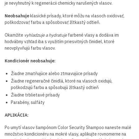
je nevyhnutný k regenerácii chemicky narušených vlasov.
Neobsahuje
klasické prísady, ktoré môžu na vlasoch oxidovať,
poškodzovať farbu a spôsobovať žltkastý odtieň.
Okamžite
vyhladzuje a hydratuje
farbené vlasy a dodáva im
hodvábny vzhľad iba s využitím priesvitných činidiel, ktoré
neovplyvňujú farbu vlasov.
Kondicionér neobsahuje:
Žiadne zmatňujúce alebo ztmavujúce prísady
Žiadne regeneračné činidlá, ktoré na vlasoch oxidujú,
poškodzujú farbu a spôsobujú žltkastý odtieň
Žiadne trblietavé prísady
Parabény, sulfáty
APLIKÁCIA:
Po umytí vlasov šampónom Color Security Shampoo naneste malé
množstvo kondicionéru na mokré vlasy, aplikujte rovnomerne na