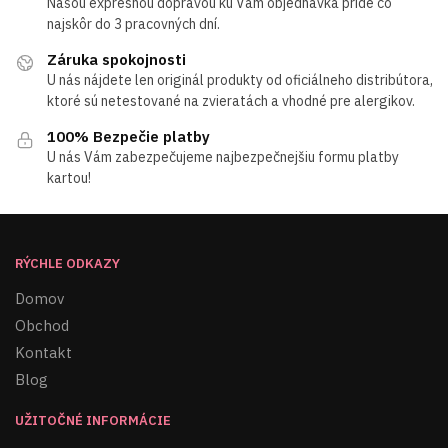
Našou expresnou dopravou ku Vám objednávka príde čo
najskôr do 3 pracovných dní.
Záruka spokojnosti
U nás nájdete len originál produkty od oficiálneho distribútora,
ktoré sú netestované na zvieratách a vhodné pre alergikov.
100% Bezpečie platby
U nás Vám zabezpečujeme najbezpečnejšiu formu platby
kartou!
RÝCHLE ODKAZY
Domov
Obchod
Kontakt
Blog
UŽITOČNÉ INFORMÁCIE