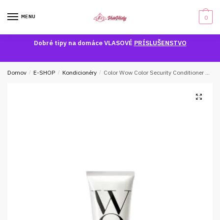
Skip
Skip
to
to
MENU
0
navigation
content
Dobré tipy na domáce VLASOVÉ
PRÍSLUŠENSTVO
Domov
/
E-SHOP
/
Kondicionéry
/
Color Wow Color Security Conditioner N-T
🔍