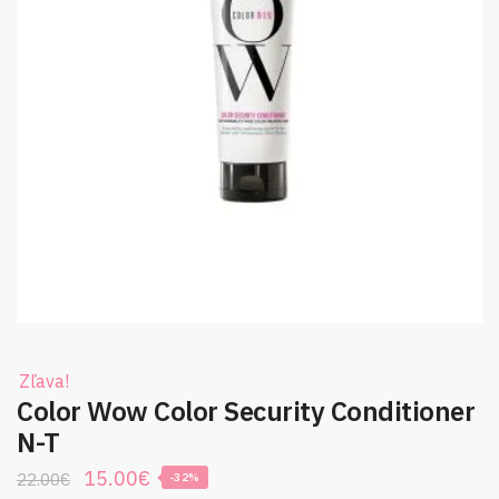
Zľava!
Color Wow Color Security Conditioner
N-T
Original
Current
15.00
€
22.00
€
-32%