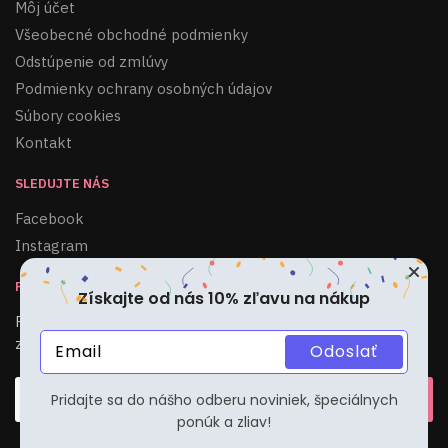
Môj účet
Všeobecné obchodné podmienky
Odstúpenie od zmlúvy
Podmienky ochrany osobných údajov
Súbory cookies
Kontakt
SLEDUJTE NÁS
Facebook
Instagram
PRIHLÁSIŤ SA KU ODBERU
Získajte od nás 10% zľavu na nákup
Pridajte sa do nášho odberu noviniek, špeciálnych ponúk a
zliav!
Odoslať
Pridajte sa do nášho odberu noviniek, špeciálnych
ponúk a zliav!