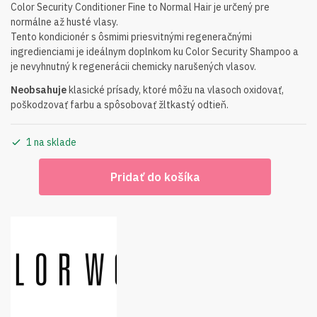
price
price
Color Security Conditioner Fine to Normal Hair je určený pre
normálne až husté vlasy.
was:
is:
Tento kondicionér s ôsmimi priesvitnými regeneračnými
22.00€.
15.00€.
ingredienciami je ideálnym doplnkom ku Color Security Shampoo a
je nevyhnutný k regenerácii chemicky narušených vlasov.
Neobsahuje
klasické prísady, ktoré môžu na vlasoch oxidovať,
poškodzovať farbu a spôsobovať žltkastý odtieň.
1 na sklade
množstvo
Pridať do košíka
Color
Wow
Color
Security
Conditioner
N-
T