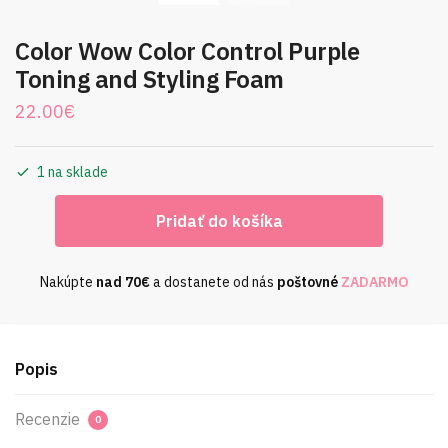
Color Wow Color Control Purple
Toning and Styling Foam
22.00
€
1 na sklade
množstvo
Pridať do košíka
Color
Wow
Color
Nakúpte
nad
70€
a dostanete od nás
poštovné
ZADARMO
Control
Purple
Toning
Popis
and
Styling
Recenzie
Foam
0