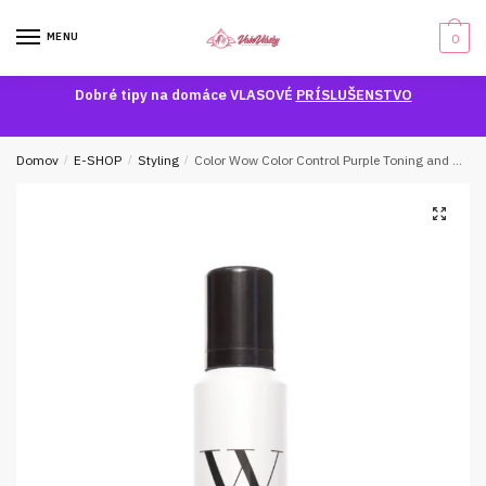
Skip
Skip
to
to
MENU
0
navigation
content
Dobré tipy na domáce VLASOVÉ
PRÍSLUŠENSTVO
Domov
/
E-SHOP
/
Styling
/
Color Wow Color Control Purple Toning and Styling Foam
🔍