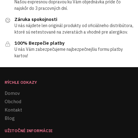
Našou expresnou dopravou ku Vám objednávka príde čo
najskôr do 3 pracovných dní.
Záruka spokojnosti
U nás nájdete len originál produkty od oficiálneho distribútora,
ktoré sú netestované na zvieratách a vhodné pre alergikov.
100% Bezpečie platby
U nás Vám zabezpečujeme najbezpečnejšiu formu platby
kartou!
RÝCHLE ODKAZY
Domov
Obchod
Kontakt
Blog
UŽITOČNÉ INFORMÁCIE