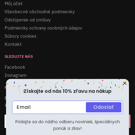
Môj účet
Všeobecné obchodné podmienky
Odstúpenie od zmlúvy
Podmienky ochrany osobných údajov
Súbory cookies
Kontakt
SLEDUJTE NÁS
Facebook
Instagram
PRIHLÁSIŤ SA KU ODBERU
Získajte od nás 10% zľavu na nákup
Pridajte sa do nášho odberu noviniek, špeciálnych ponúk a
zliav!
Odoslať
Pridajte sa do nášho odberu noviniek, špeciálnych
ponúk a zliav!