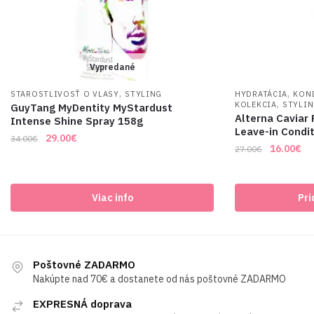
Vypredané
,
,
STAROSTLIVOSŤ O VLASY
STYLING
HYDRATÁCIA
KON
,
KOLEKCIA
STYLI
GuyTang MyDentity MyStardust
Alterna Caviar 
Intense Shine Spray 158g
Leave-in Condit
Original
Current
29.00
€
34.00
€
Original
Cu
16.00
€
27.00
€
price
price
price
pri
was:
is:
was:
is:
34.00€.
29.00€.
27.00€.
16
Viac info
Pri
Poštovné ZADARMO
Nakúpte nad 70€ a dostanete od nás poštovné ZADARMO
EXPRESNÁ doprava