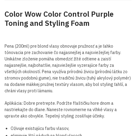
Color Wow Color Control Purple
Toning and Styling Foam
Pena (200ml) pre blond vlasy obnovuje pružnosť a je ľahko
tónovacia pre zachovanie čo najjasnejšej a najsviežejšej farby.
Unikátne zloženie pomáha obmedziť žlté odtiene a zaistí
najjasnejšie, najbohatšie, najsviežejšie vyzerajúce farby za
všetkých okolností. Pena využíva prírodnú živicu (prírodnú látku zo
stromov podobnú gume), nie tradičnú živicu (tuhý akrylový polymér)
na dodanie mäkkej pružnej textúry vlasom, aby bol styling ľahší, a
chráni vlasy proti lámaniu.
Aplikácia: Dobre pretrepte. Podržte fľaštičku hore dnom a
nastriekajte do dlane. Naneste rovnomerne na vlhké vlasy a
upravte ako obvykle. Tepelný styling zosilňuje účinky.
Oživuje existujúcu farbu vlasov,
eliminuje žltý nádych na blond vlasoch,